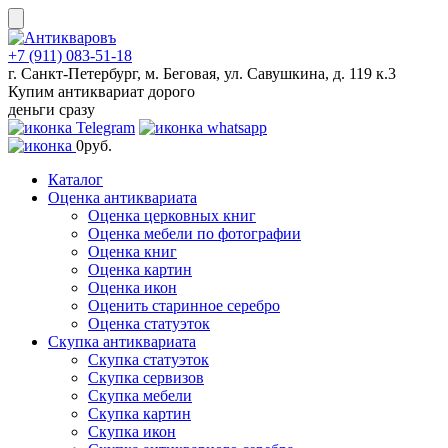
Skip
to
content
+7 (911) 083-51-18
г. Санкт-Петербург, м. Беговая, ул. Савушкина, д. 119 к.3
Купим антиквариат дорого
деньги сразу
0
руб.
Каталог
Оценка антиквариата
Оценка церковных книг
Оценка мебели по фотографии
Оценка книг
Оценка картин
Оценка икон
Оценить старинное серебро
Оценка статуэток
Скупка антиквариата
Скупка статуэток
Скупка сервизов
Скупка мебели
Скупка картин
Скупка икон