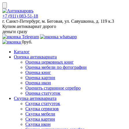
Skip
to
content
+7 (911) 083-51-18
г. Санкт-Петербург, м. Беговая, ул. Савушкина, д. 119 к.3
Купим антиквариат дорого
деньги сразу
0
руб.
Каталог
Оценка антиквариата
Оценка церковных книг
Оценка мебели по фотографии
Оценка книг
Оценка картин
Оценка икон
Оценить старинное серебро
Оценка статуэток
Скупка антиквариата
Скупка статуэток
Скупка сервизов
Скупка мебели
Скупка картин
Скупка икон