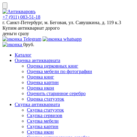
Skip
to
content
+7 (911) 083-51-18
г. Санкт-Петербург, м. Беговая, ул. Савушкина, д. 119 к.3
Купим антиквариат дорого
деньги сразу
0
руб.
Каталог
Оценка антиквариата
Оценка церковных книг
Оценка мебели по фотографии
Оценка книг
Оценка картин
Оценка икон
Оценить старинное серебро
Оценка статуэток
Скупка антиквариата
Скупка статуэток
Скупка сервизов
Скупка мебели
Скупка картин
Скупка икон