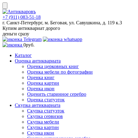
Skip
to
content
+7 (911) 083-51-18
г. Санкт-Петербург, м. Беговая, ул. Савушкина, д. 119 к.3
Купим антиквариат дорого
деньги сразу
0
руб.
Каталог
Оценка антиквариата
Оценка церковных книг
Оценка мебели по фотографии
Оценка книг
Оценка картин
Оценка икон
Оценить старинное серебро
Оценка статуэток
Скупка антиквариата
Скупка статуэток
Скупка сервизов
Скупка мебели
Скупка картин
Скупка икон