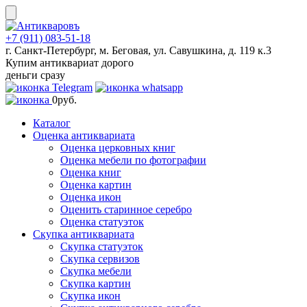
Skip
to
content
+7 (911) 083-51-18
г. Санкт-Петербург, м. Беговая, ул. Савушкина, д. 119 к.3
Купим антиквариат дорого
деньги сразу
0
руб.
Каталог
Оценка антиквариата
Оценка церковных книг
Оценка мебели по фотографии
Оценка книг
Оценка картин
Оценка икон
Оценить старинное серебро
Оценка статуэток
Скупка антиквариата
Скупка статуэток
Скупка сервизов
Скупка мебели
Скупка картин
Скупка икон