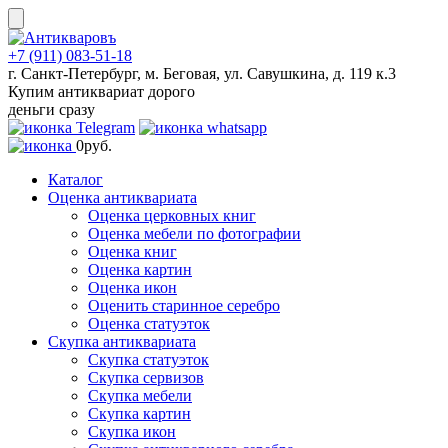
Skip
to
content
+7 (911) 083-51-18
г. Санкт-Петербург, м. Беговая, ул. Савушкина, д. 119 к.3
Купим антиквариат дорого
деньги сразу
0
руб.
Каталог
Оценка антиквариата
Оценка церковных книг
Оценка мебели по фотографии
Оценка книг
Оценка картин
Оценка икон
Оценить старинное серебро
Оценка статуэток
Скупка антиквариата
Скупка статуэток
Скупка сервизов
Скупка мебели
Скупка картин
Скупка икон