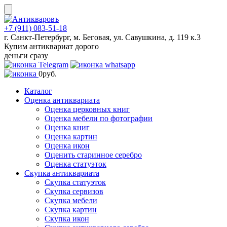
Skip
to
content
+7 (911) 083-51-18
г. Санкт-Петербург, м. Беговая, ул. Савушкина, д. 119 к.3
Купим антиквариат дорого
деньги сразу
0
руб.
Каталог
Оценка антиквариата
Оценка церковных книг
Оценка мебели по фотографии
Оценка книг
Оценка картин
Оценка икон
Оценить старинное серебро
Оценка статуэток
Скупка антиквариата
Скупка статуэток
Скупка сервизов
Скупка мебели
Скупка картин
Скупка икон