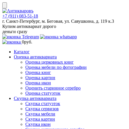
Skip
to
content
+7 (911) 083-51-18
г. Санкт-Петербург, м. Беговая, ул. Савушкина, д. 119 к.3
Купим антиквариат дорого
деньги сразу
0
руб.
Каталог
Оценка антиквариата
Оценка церковных книг
Оценка мебели по фотографии
Оценка книг
Оценка картин
Оценка икон
Оценить старинное серебро
Оценка статуэток
Скупка антиквариата
Скупка статуэток
Скупка сервизов
Скупка мебели
Скупка картин
Скупка икон