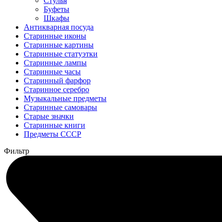
Стулья
Буфеты
Шкафы
Антикварная посуда
Старинные иконы
Старинные картины
Старинные статуэтки
Старинные лампы
Старинные часы
Старинный фарфор
Старинное серебро
Музыкальные предметы
Старинные самовары
Старые значки
Старинные книги
Предметы СССР
Фильтр