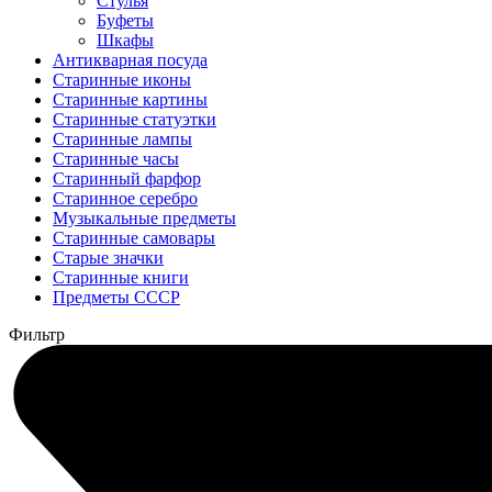
Стулья
Буфеты
Шкафы
Антикварная посуда
Старинные иконы
Старинные картины
Старинные статуэтки
Старинные лампы
Старинные часы
Старинный фарфор
Старинное серебро
Музыкальные предметы
Старинные самовары
Старые значки
Старинные книги
Предметы СССР
Фильтр