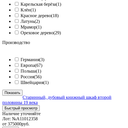
Карельская берёза
(1)
Клён
(1)
Красное дерево
(18)
Латунь
(2)
Мрамор
(1)
Ореховое дерево
(29)
Производство
ᅠ
Германия
(3)
Европа
(67)
Польша
(1)
Россия
(56)
Швейцария
(1)
Показать
Старинный, дубовый книжный шкаф второй
половины 19 века
Быстрый просмотр
Наличие уточняйте
Лот:
№А11012358
от
375000
руб.