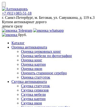
Skip
to
content
+7 (911) 083-51-18
г. Санкт-Петербург, м. Беговая, ул. Савушкина, д. 119 к.3
Купим антиквариат дорого
деньги сразу
0
руб.
Каталог
Оценка антиквариата
Оценка церковных книг
Оценка мебели по фотографии
Оценка книг
Оценка картин
Оценка икон
Оценить старинное серебро
Оценка статуэток
Скупка антиквариата
Скупка статуэток
Скупка сервизов
Скупка мебели
Скупка картин
Скупка икон