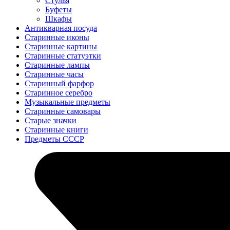
Стулья
Буфеты
Шкафы
Антикварная посуда
Старинные иконы
Старинные картины
Старинные статуэтки
Старинные лампы
Старинные часы
Старинный фарфор
Старинное серебро
Музыкальные предметы
Старинные самовары
Старые значки
Старинные книги
Предметы СССР