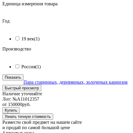
Единица измерения товара
ᅠ
Год
ᅠ
19 век
(1)
Производство
ᅠ
Россия
(1)
Показать
Пара старинных, деревянных, золоченых карнизов
Быстрый просмотр
Наличие уточняйте
Лот:
№А11012357
от
150000
руб.
Купить
Узнать точную стоимость
Размести свой предмет на нашем сайте
и продай по самой большой цене
4 простых шага