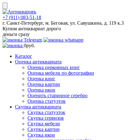
Skip
to
content
+7 (911) 083-51-18
г. Санкт-Петербург, м. Беговая, ул. Савушкина, д. 119 к.3
Купим антиквариат дорого
деньги сразу
0
руб.
Каталог
Оценка антиквариата
Оценка церковных книг
Оценка мебели по фотографии
Оценка книг
Оценка картин
Оценка икон
Оценить старинное серебро
Оценка статуэток
Скупка антиквариата
Скупка статуэток
Скупка сервизов
Скупка мебели
Скупка картин
Скупка икон