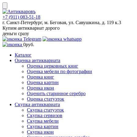
Skip
to
content
+7 (911) 083-51-18
г. Санкт-Петербург, м. Беговая, ул. Савушкина, д. 119 к.3
Купим антиквариат дорого
деньги сразу
0
руб.
Каталог
Оценка антиквариата
Оценка церковных книг
Оценка мебели по фотографии
Оценка книг
Оценка картин
Оценка икон
Оценить старинное серебро
Оценка статуэток
Скупка антиквариата
Скупка статуэток
Скупка сервизов
Скупка мебели
Скупка картин
Скупка икон