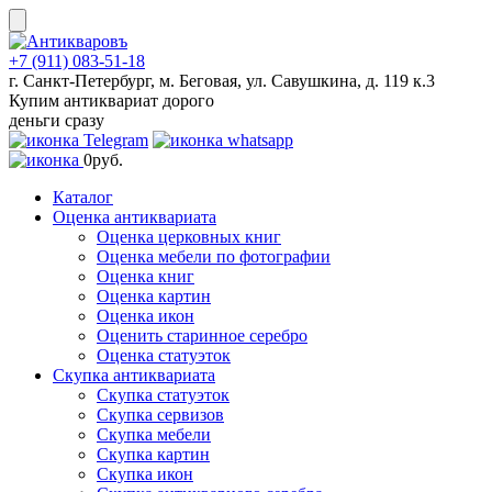
Skip
to
content
+7 (911) 083-51-18
г. Санкт-Петербург, м. Беговая, ул. Савушкина, д. 119 к.3
Купим антиквариат дорого
деньги сразу
0
руб.
Каталог
Оценка антиквариата
Оценка церковных книг
Оценка мебели по фотографии
Оценка книг
Оценка картин
Оценка икон
Оценить старинное серебро
Оценка статуэток
Скупка антиквариата
Скупка статуэток
Скупка сервизов
Скупка мебели
Скупка картин
Скупка икон