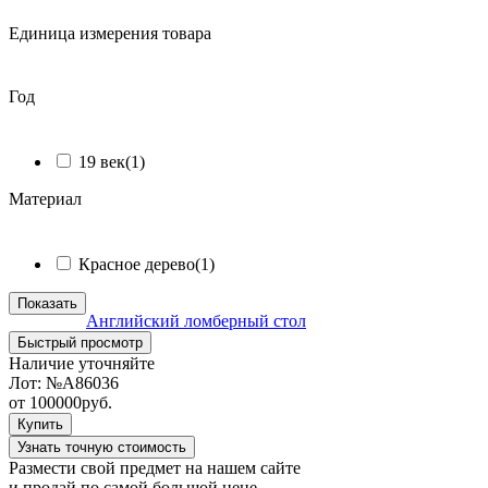
Единица измерения товара
ᅠ
Год
ᅠ
19 век
(1)
Материал
ᅠ
Красное дерево
(1)
Показать
Английский ломберный стол
Быстрый просмотр
Наличие уточняйте
Лот:
№А86036
от
100000
руб.
Купить
Узнать точную стоимость
Размести свой предмет на нашем сайте
и продай по самой большой цене