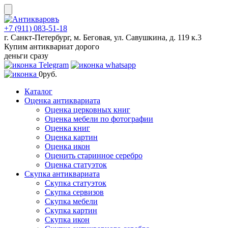
Skip
to
content
+7 (911) 083-51-18
г. Санкт-Петербург, м. Беговая, ул. Савушкина, д. 119 к.3
Купим антиквариат дорого
деньги сразу
0
руб.
Каталог
Оценка антиквариата
Оценка церковных книг
Оценка мебели по фотографии
Оценка книг
Оценка картин
Оценка икон
Оценить старинное серебро
Оценка статуэток
Скупка антиквариата
Скупка статуэток
Скупка сервизов
Скупка мебели
Скупка картин
Скупка икон