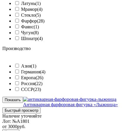
Латунь
(1)
Мрамор
(4)
Стекло
(5)
Фарфор
(28)
Фаянс
(1)
Чугун
(8)
Шпиатр
(4)
Производство
ᅠ
Азия
(1)
Германия
(4)
Европа
(26)
Россия
(22)
СССР
(23)
Показать
Антикварная фарфоровая фигурка «Лыжница»
Быстрый просмотр
Наличие уточняйте
Лот:
№A1801
от
3000
руб.