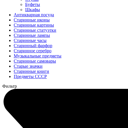
Буфеты
Шкафы
Антикварная посуда
Старинные иконы
Старинные картины
Старинные статуэтки
Старинные лампы
Старинные часы
Старинный фарфор
Старинное серебро
Музыкальные предметы
Старинные самовары
Старые значки
Старинные книги
Предметы СССР
Фильтр