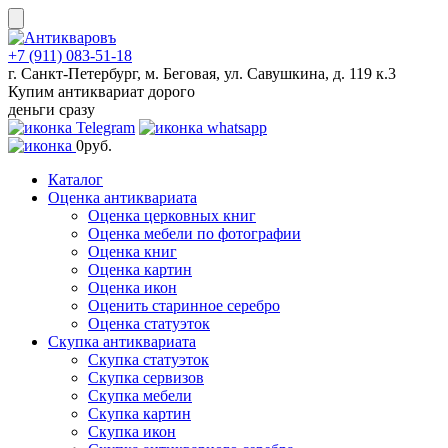
Skip
to
content
+7 (911) 083-51-18
г. Санкт-Петербург, м. Беговая, ул. Савушкина, д. 119 к.3
Купим антиквариат дорого
деньги сразу
0
руб.
Каталог
Оценка антиквариата
Оценка церковных книг
Оценка мебели по фотографии
Оценка книг
Оценка картин
Оценка икон
Оценить старинное серебро
Оценка статуэток
Скупка антиквариата
Скупка статуэток
Скупка сервизов
Скупка мебели
Скупка картин
Скупка икон