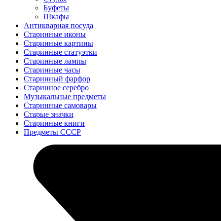
Буфеты
Шкафы
Антикварная посуда
Старинные иконы
Старинные картины
Старинные статуэтки
Старинные лампы
Старинные часы
Старинный фарфор
Старинное серебро
Музыкальные предметы
Старинные самовары
Старые значки
Старинные книги
Предметы СССР