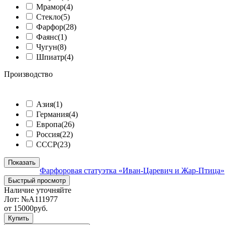
Мрамор
(4)
Стекло
(5)
Фарфор
(28)
Фаянс
(1)
Чугун
(8)
Шпиатр
(4)
Производство
ᅠ
Азия
(1)
Германия
(4)
Европа
(26)
Россия
(22)
СССР
(23)
Показать
Фарфоровая статуэтка «Иван-Царевич и Жар-Птица»
Быстрый просмотр
Наличие уточняйте
Лот:
№А111977
от
15000
руб.
Купить