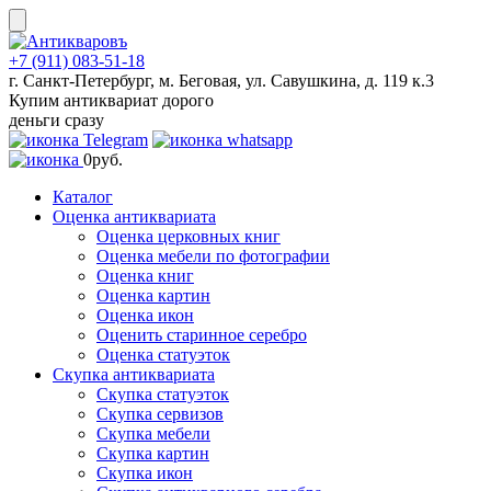
Skip
to
content
+7 (911) 083-51-18
г. Санкт-Петербург, м. Беговая, ул. Савушкина, д. 119 к.3
Купим антиквариат дорого
деньги сразу
0
руб.
Каталог
Оценка антиквариата
Оценка церковных книг
Оценка мебели по фотографии
Оценка книг
Оценка картин
Оценка икон
Оценить старинное серебро
Оценка статуэток
Скупка антиквариата
Скупка статуэток
Скупка сервизов
Скупка мебели
Скупка картин
Скупка икон