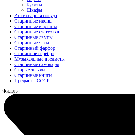
Буфеты
Шкафы
Антикварная посуда
Старинные иконы
Старинные картины
Старинные статуэтки
Старинные лампы
Старинные часы
Старинный фарфор
Старинное серебро
Музыкальные предметы
Старинные самовары
Старые значки
Старинные книги
Предметы СССР
Фильтр