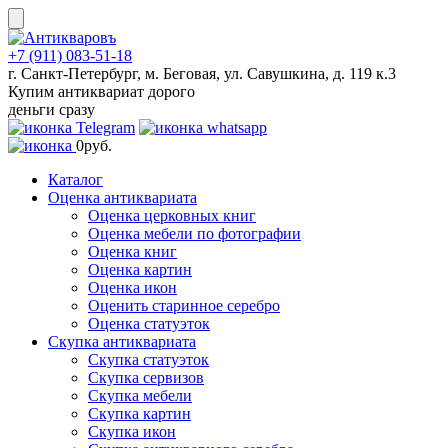
Skip
to
content
+7 (911) 083-51-18
г. Санкт-Петербург, м. Беговая, ул. Савушкина, д. 119 к.3
Купим антиквариат дорого
деньги сразу
0
руб.
Каталог
Оценка антиквариата
Оценка церковных книг
Оценка мебели по фотографии
Оценка книг
Оценка картин
Оценка икон
Оценить старинное серебро
Оценка статуэток
Скупка антиквариата
Скупка статуэток
Скупка сервизов
Скупка мебели
Скупка картин
Скупка икон