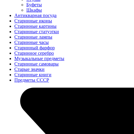
Буфеты
Шкафы
Антикварная посуда
Старинные иконы
Старинные картины
Старинные статуэтки
Старинные лампы
Старинные часы
Старинный фарфор
Старинное серебро
Музыкальные предметы
Старинные самовары
Старые значки
Старинные книги
Предметы СССР