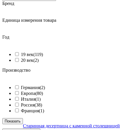
Бренд
ᅠ
Единица измерения товара
ᅠ
Год
ᅠ
19 век
(119)
20 век
(2)
Производство
ᅠ
Германия
(2)
Европа
(80)
Италия
(1)
Россия
(38)
Франция
(1)
Показать
Старинная десертница с каменной столешницей